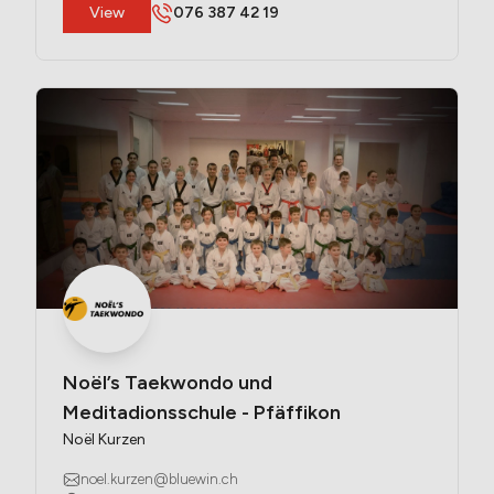
​View
076 387 42 19
Noël’s Taekwondo und 
Meditadionsschule - Pfäffikon
Noël Kurzen
noel.kurzen@bluewin.ch