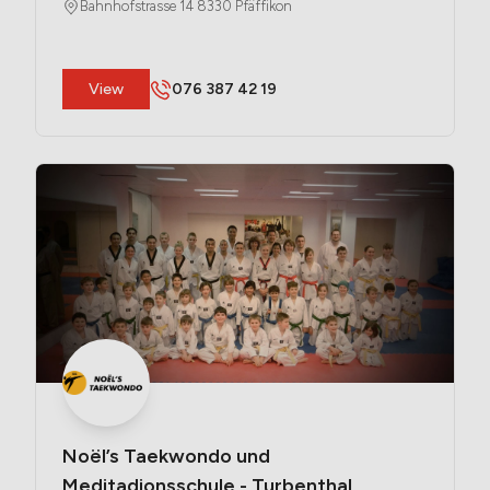
Bahnhofstrasse 14 8330 Pfäffikon
​View
076 387 42 19
Noël’s Taekwondo und 
Meditadionsschule - Turbenthal