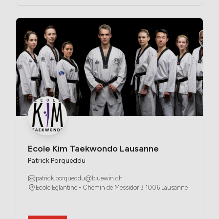
Ecole Kim Taekwondo Lausanne
Patrick Porqueddu
patrick.porqueddu@bluewin.ch
Ecole Eglantine - Chemin de Messidor 3 1006 Lausanne