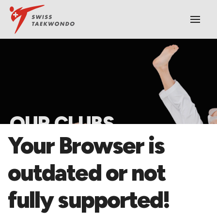
|||
OUR CLUBS
​Your Browser is
Start strong. Stay connected. Train with recognized 
outdated or not
Swiss Taekwondo clubs.
fully supported!