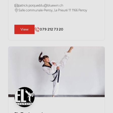
patrick.porqueddu@bluewin.ch
Salle communale-Perroy, Le Prieuré 11 1166 Perroy
​View
079 212 73 20