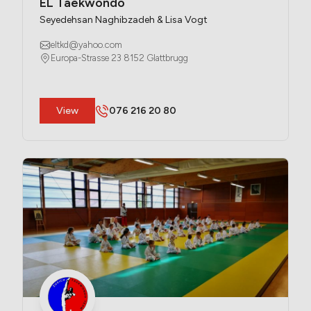
EL Taekwondo
Seyedehsan Naghibzadeh & Lisa Vogt
eltkd@yahoo.com
Europa-Strasse 23 8152 Glattbrugg
​View
076 216 20 80