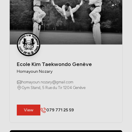
Ecole Kim Taekwondo Genève
Homayoun Nozary
homayoun.nozary@gmail.com
Gym Stand, 5 Rue du Tir 1204 Genève
​View
079 771 25 59