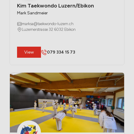
Kim Taekwondo Luzern/Ebikon
Mark Sandmeier
marksa@taekwondo-luzern.ch
Luzernerstrasse 32 6032 Ebikon
​View
079 334 15 73