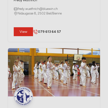
Fredy Wüthrich
fredy.wuethrich@bluewin.ch
Nidaugasse 8, 2502 Biel/Bienne
​View
079 613 64 57