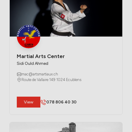
Martial Arts Center
Sidi Ould Ahmed
mac@artsmartiaux.ch
Route de Vallaire 149 1024 Ecublens
​View
078 806 40 30