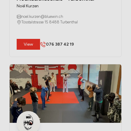
Noël Kurzen
noel.kurzen@bluewin.ch
Tösstalstrasse 15 8488 Turbenthal
​View
076 387 42 19