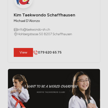
Kim Taekwondo Schaffhausen
Michael D’Alonzo
info@taekwondo-sh.ch
Hohbergstrasse 50 8207 Schaffhausen
​View
079 620 65 75