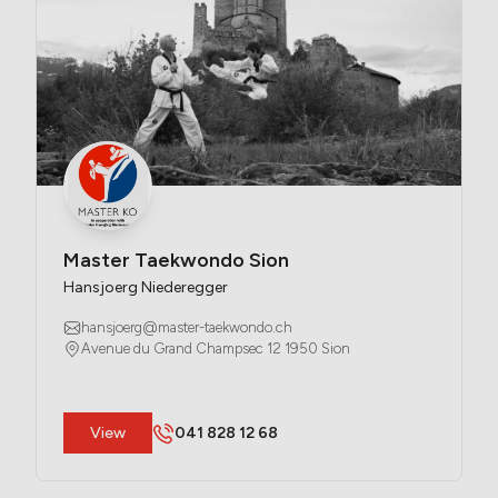
Master Taekwondo Sion
Hansjoerg Niederegger
hansjoerg@master-taekwondo.ch
Avenue du Grand Champsec 12 1950 Sion
​View
041 828 12 68