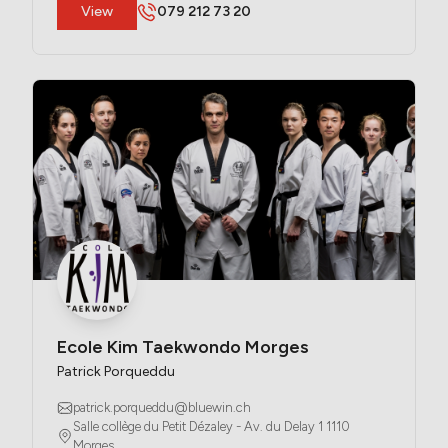
​View
079 212 73 20
Ecole Kim Taekwondo Morges
Patrick Porqueddu
patrick.porqueddu@bluewin.ch
Salle collège du Petit Dézaley - Av. du Delay 1 1110 
Morges