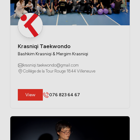
Krasniqi Taekwondo
Bashkim Krasniqi & Mergim Krasniqi
krasniqi.taekwondo@gmail.com
Collège de la Tour Rouge 1844 Villeneuve
​View
076 823 64 67