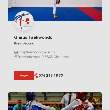
Glarus Taekwondo
Boris Setoric
info@taekwondoglarus.ch
Bahnhofstrasse 10 8868 Oberurnen
​View
076 245 48 30