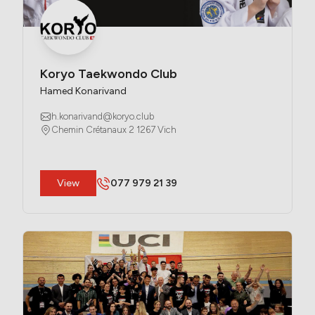
Koryo Taekwondo Club
Hamed Konarivand
h.konarivand@koryo.club
Chemin Crétanaux 2 1267 Vich
​View
077 979 21 39