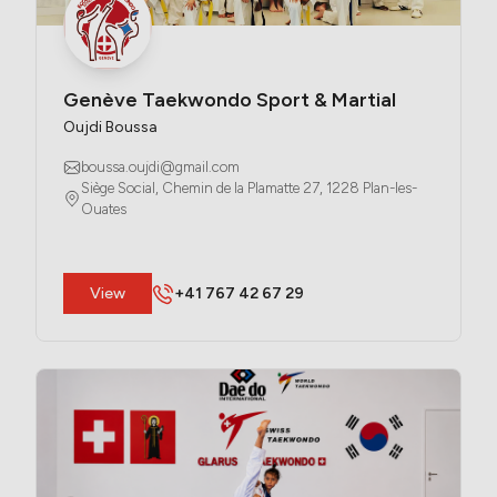
Genève Taekwondo Sport & Martial
Oujdi Boussa
boussa.oujdi@gmail.com
Siège Social, Chemin de la Plamatte 27, 1228 Plan-les-
Ouates
​View
+41 767 42 67 29