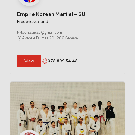
Empire Korean Martial – SUI
Frédéric Galland
ekm.suisse@gmail.com
Avenue Dumas 20 1206 Genève
​View
078 899 54 48