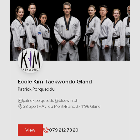
Ecole Kim Taekwondo Gland
Patrick Porqueddu
patrick.porqueddu@bluewin.ch
SB Sport - Av. du Mont-Blanc 37 1196 Gland
​View
079 212 73 20