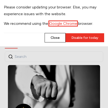
​Please consider updating your browser. Else, you may
experience issues with the website.
CLUBS
​We recommend using the
Google Chrome
browser.
​Close
​Disable for today
​ALL
​BASEL
​BERN
​FRIBOURG
​GENEVA
​GL